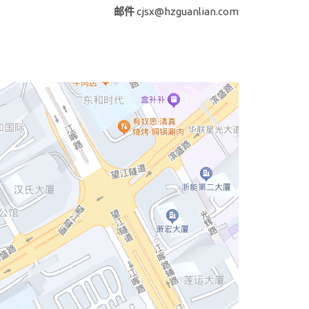
邮件
cjsx@hzguanlian.com